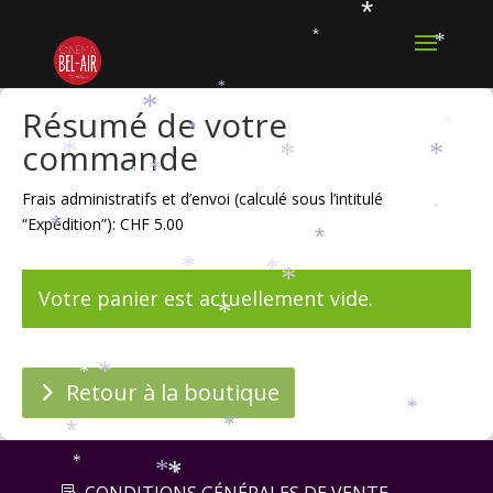
*
*
*
*
*
Résumé de votre
*
*
*
commande
*
*
*
*
*
Frais administratifs et d’envoi (calculé sous l’intitulé
*
*
*
“Expédition”): CHF 5.00
*
*
*
*
Votre panier est actuellement vide.
*
*
*
Retour à la boutique
*
*
*
*
*
*
*
CONDITIONS GÉNÉRALES DE VENTE