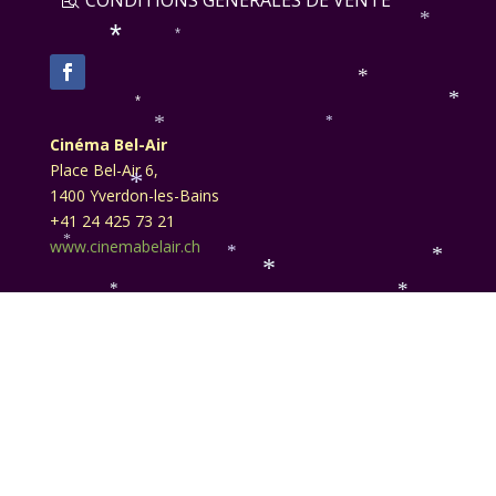
*
*
*
*
*
*
*
*
Cinéma Bel-Air
Place Bel-Air 6,
*
1400 Yverdon-les-Bains
+41 24 425 73 21
*
www.cinemabelair.ch
*
*
*
*
*
*